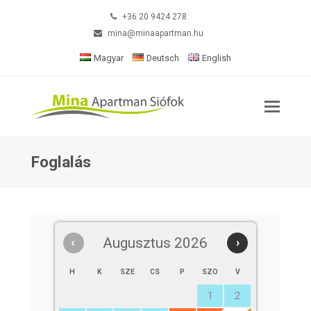
+36 20 9424 278
mina@minaapartman.hu
Magyar
Deutsch
English
Foglalás
‹
Augusztus 2026
›
H
K
SZE
CS
P
SZO
V
1
2