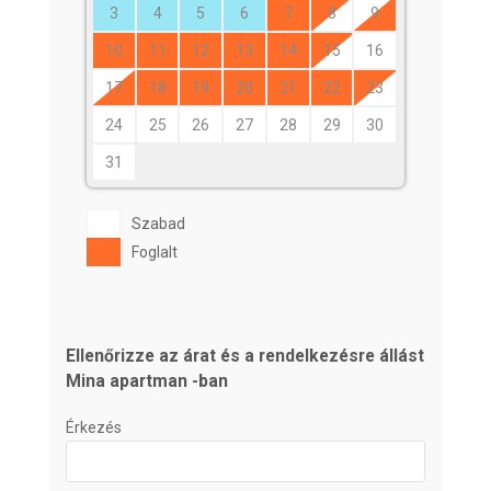
3
4
5
6
7
8
9
10
11
12
13
14
15
16
17
18
19
20
21
22
23
24
25
26
27
28
29
30
31
Szabad
Foglalt
Ellenőrizze az árat és a rendelkezésre állást
Mina apartman -ban
Érkezés